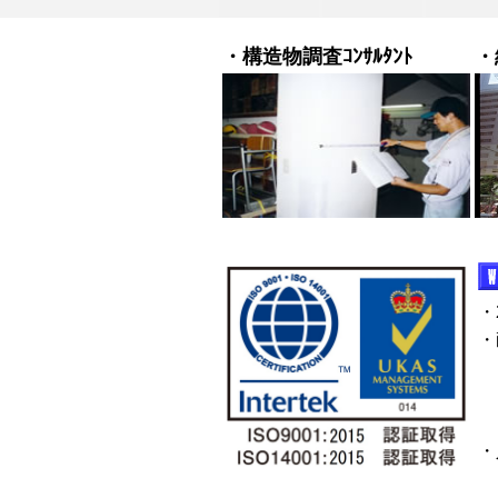
・構造物調査ｺﾝｻﾙﾀﾝﾄ
・
・
・
・