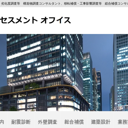
・劣化度調査等 構造物調査コンサルタント、移転補償・工事影響調査等 総合補償コンサ