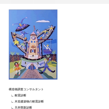
構造物調査コンサルタント
∟ 耐震診断
∟ 木造建築物の耐震診断
∟ 天井態新診断