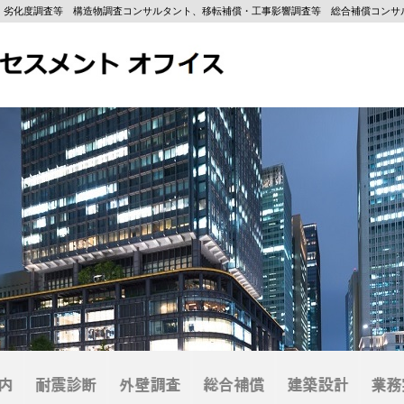
・劣化度調査等 構造物調査コンサルタント、移転補償・工事影響調査等 総合補償コンサ